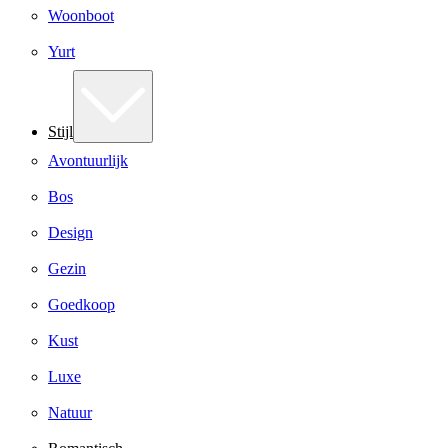
Woonboot
Yurt
Stijl
Avontuurlijk
Bos
Design
Gezin
Goedkoop
Kust
Luxe
Natuur