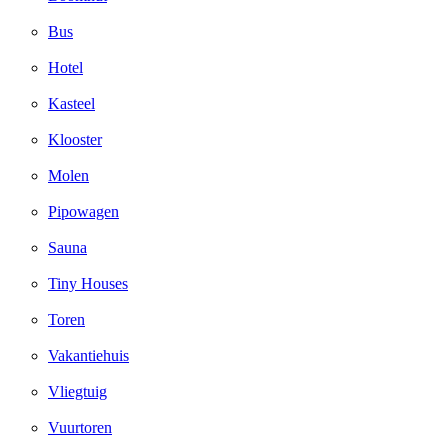
Bus
Hotel
Kasteel
Klooster
Molen
Pipowagen
Sauna
Tiny Houses
Toren
Vakantiehuis
Vliegtuig
Vuurtoren