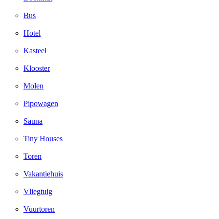
Bus
Hotel
Kasteel
Klooster
Molen
Pipowagen
Sauna
Tiny Houses
Toren
Vakantiehuis
Vliegtuig
Vuurtoren