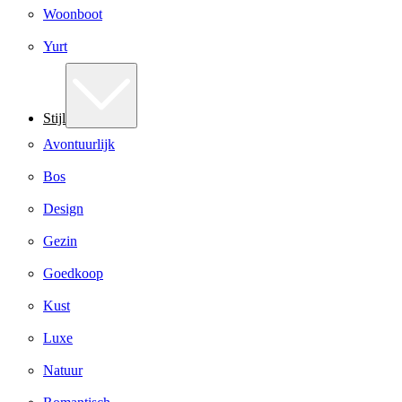
Woonboot
Yurt
Stijl
Avontuurlijk
Bos
Design
Gezin
Goedkoop
Kust
Luxe
Natuur