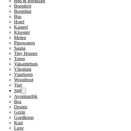
Bed & Breakfast
Boerderij
Boomhut
Bus
Hotel
Kasteel
Klooster
Molen
Pipowagen
Sauna
Tiny Houses
Toren
Vakantiehuis
Vliegtuig
Vuurtoren
Woonboot
Yurt
Stijl
Avontuurlijk
Bos
Design
Gezin
Goedkoop
Kust
Luxe