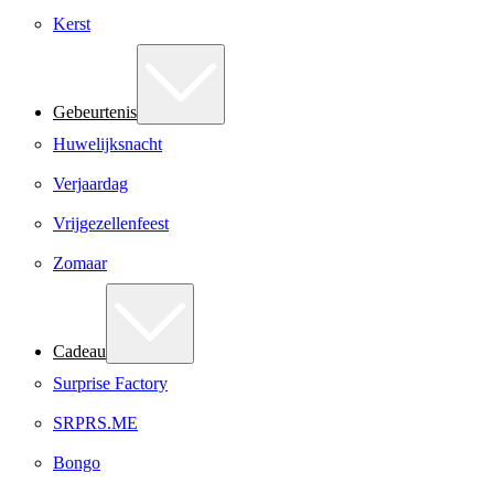
Kerst
Gebeurtenis
Huwelijksnacht
Verjaardag
Vrijgezellenfeest
Zomaar
Cadeau
Surprise Factory
SRPRS.ME
Bongo