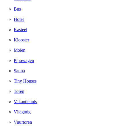
Bus
Hotel
Kasteel
Klooster
Molen
Pipowagen
Sauna
Tiny Houses
Toren
Vakantiehuis
Vliegtuig
Vuurtoren