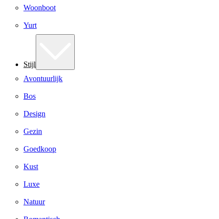
Woonboot
Yurt
Stijl
Avontuurlijk
Bos
Design
Gezin
Goedkoop
Kust
Luxe
Natuur