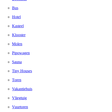
Bus
Hotel
Kasteel
Klooster
Molen
Pipowagen
Sauna
Tiny Houses
Toren
Vakantiehuis
Vliegtuig
Vuurtoren