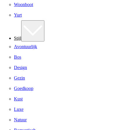
Woonboot
Yurt
Stijl
Avontuurlijk
Bos
Design
Gezin
Goedkoop
Kust
Luxe
Natuur