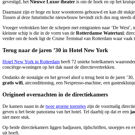
gevestigd, het
Nieuwe Luxor theater
is om de hoek en op het kruis
Daarnaast zijn er hoge en luxe woontorens gebouwd en kan dit stukj
Tussen al deze futuristische nieuwbouw bevindt zich dus nog steeds 
Vroeger vertrokken hier de schepen met emigranten naar ‘De West’, m
kleinste schip is die in de vorm van de
Rotterdamse Watertaxi
; dire
verder om de hoek ligt de Cruise Terminal van Rotterdam waar vaak 
Terug naar de jaren ’30 in Hotel New York
Hotel New York in Rotterdam
heeft 72 unieke hotelkamers waaronder
conciërge-woningen op het dak naast de directievertrekken.
Ondanks de nostalgie en het gevoel alsof u terug bent in de jaren ’30
gratis wifi
, airconditioning, een Nespresso-machine, een gastenkluisj
Origineel overnachten in de directiekamers
De kamers naast in de
twee groene torentjes
zijn de voormalig directi
geven u het beste panorama van het hotel. Tel daarbij op dat er een
ja
niet meer stuk.
Op beide directiekamers liggen badjassen, tijdschriften, snoepjes en e
uit hoeft.