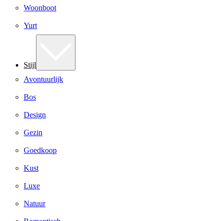
Woonboot
Yurt
Stijl
Avontuurlijk
Bos
Design
Gezin
Goedkoop
Kust
Luxe
Natuur