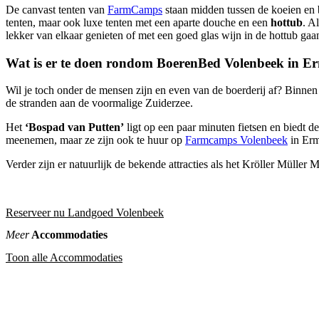
De canvast tenten van
FarmCamps
staan midden tussen de koeien en b
tenten, maar ook luxe tenten met een aparte douche en een
hottub
. A
lekker van elkaar genieten of met een goed glas wijn in de hottub gaan
Wat is er te doen rondom BoerenBed Volenbeek in E
Wil je toch onder de mensen zijn en even van de boerderij af? Binnen 
de stranden aan de voormalige Zuiderzee.
Het
‘Bospad van Putten’
ligt op een paar minuten fietsen en biedt de
meenemen, maar ze zijn ook te huur op
Farmcamps Volenbeek
in Erm
Verder zijn er natuurlijk de bekende attracties als het Kröller Mülle
Reserveer nu Landgoed Volenbeek
Meer
Accommodaties
Toon alle Accommodaties