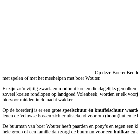
Op deze BoerenBed loca
met spelen of met het meehelpen met boer Wouter.
Er zijn zo’n vijftig zwart- en roodbont koeien die dagelijks gemolke
zoveel koeien rondlopen op landgoed Volenbeek, worden er elk voorja
hiervoor midden in de nacht wakker.
Op de boerderij is er een grote
speelschuur én knuffelschuur
waardoo
lenen de Veluwse bossen zich er uitstekend voor om (boom)hutten te 
De buurman van boer Wouter heeft paarden en pony’s en tegen een kle
hele groep of een familie dan zorgt de buurman voor een
huifkar
en e