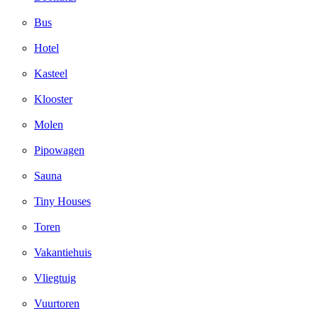
Bus
Hotel
Kasteel
Klooster
Molen
Pipowagen
Sauna
Tiny Houses
Toren
Vakantiehuis
Vliegtuig
Vuurtoren