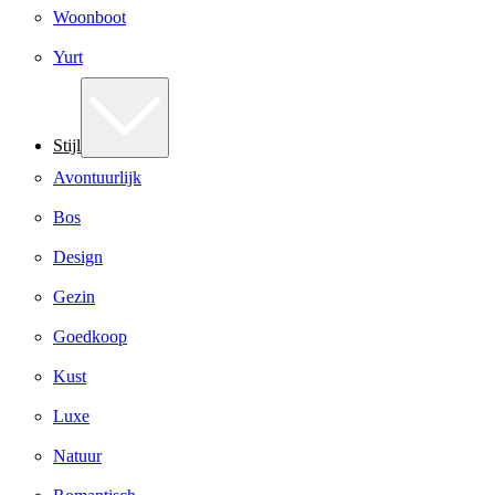
Woonboot
Yurt
Stijl
Avontuurlijk
Bos
Design
Gezin
Goedkoop
Kust
Luxe
Natuur