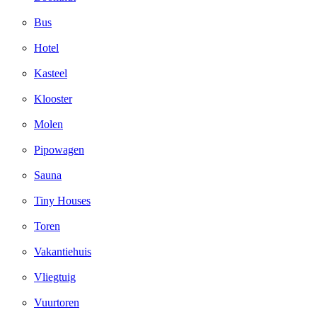
Bus
Hotel
Kasteel
Klooster
Molen
Pipowagen
Sauna
Tiny Houses
Toren
Vakantiehuis
Vliegtuig
Vuurtoren