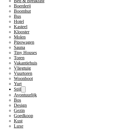
Bed & Breakfast
Boerderij
Boomhut
Bus
Hotel
Kasteel
Klooster
Molen
Pipowagen
Sauna
Tiny Houses
Toren
Vakantiehuis
Vliegtuig
Vuurtoren
Woonboot
Yurt
Stijl
Avontuurlijk
Bos
Design
Gezin
Goedkoop
Kust
Luxe