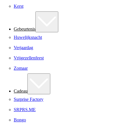
Kerst
Gebeurtenis
Huwelijksnacht
Verjaardag
Vrijgezellenfeest
Zomaar
Cadeau
Surprise Factory
SRPRS.ME
Bongo