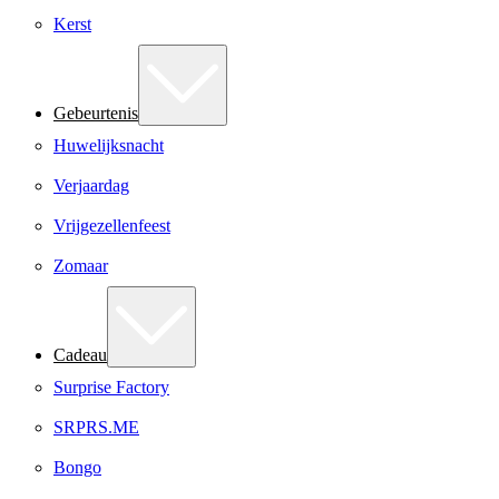
Kerst
Gebeurtenis
Huwelijksnacht
Verjaardag
Vrijgezellenfeest
Zomaar
Cadeau
Surprise Factory
SRPRS.ME
Bongo