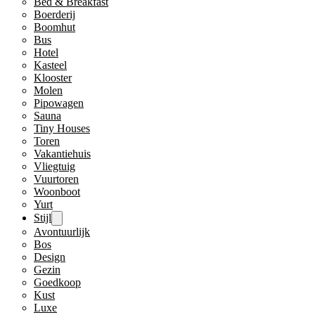
Bed & Breakfast
Boerderij
Boomhut
Bus
Hotel
Kasteel
Klooster
Molen
Pipowagen
Sauna
Tiny Houses
Toren
Vakantiehuis
Vliegtuig
Vuurtoren
Woonboot
Yurt
Stijl
Avontuurlijk
Bos
Design
Gezin
Goedkoop
Kust
Luxe