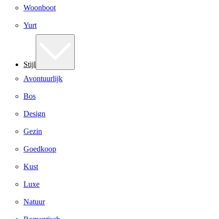
Woonboot
Yurt
Stijl
Avontuurlijk
Bos
Design
Gezin
Goedkoop
Kust
Luxe
Natuur