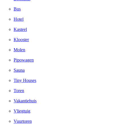
Bus
Hotel
Kasteel
Klooster
Molen
Pipowagen
Sauna
Tiny Houses
Toren
Vakantiehuis
Vliegtuig
Vuurtoren