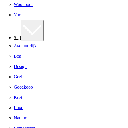
Woonboot
Yurt
Stijl
Avontuurlijk
Bos
Design
Gezin
Goedkoop
Kust
Luxe
Natuur