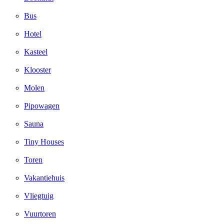
Bus
Hotel
Kasteel
Klooster
Molen
Pipowagen
Sauna
Tiny Houses
Toren
Vakantiehuis
Vliegtuig
Vuurtoren