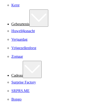
Kerst
Gebeurtenis
Huwelijksnacht
Verjaardag
Vrijgezellenfeest
Zomaar
Cadeau
Surprise Factory
SRPRS.ME
Bongo