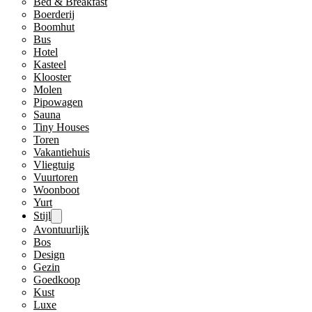
Bed & Breakfast
Boerderij
Boomhut
Bus
Hotel
Kasteel
Klooster
Molen
Pipowagen
Sauna
Tiny Houses
Toren
Vakantiehuis
Vliegtuig
Vuurtoren
Woonboot
Yurt
Stijl
Avontuurlijk
Bos
Design
Gezin
Goedkoop
Kust
Luxe