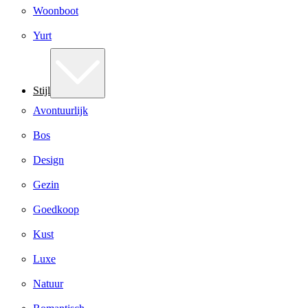
Woonboot
Yurt
Stijl
Avontuurlijk
Bos
Design
Gezin
Goedkoop
Kust
Luxe
Natuur