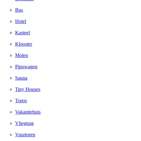
Bus
Hotel
Kasteel
Klooster
Molen
Pipowagen
Sauna
Tiny Houses
Toren
Vakantiehuis
Vliegtuig
Vuurtoren