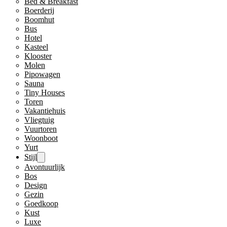
Bed & Breakfast
Boerderij
Boomhut
Bus
Hotel
Kasteel
Klooster
Molen
Pipowagen
Sauna
Tiny Houses
Toren
Vakantiehuis
Vliegtuig
Vuurtoren
Woonboot
Yurt
Stijl
Avontuurlijk
Bos
Design
Gezin
Goedkoop
Kust
Luxe