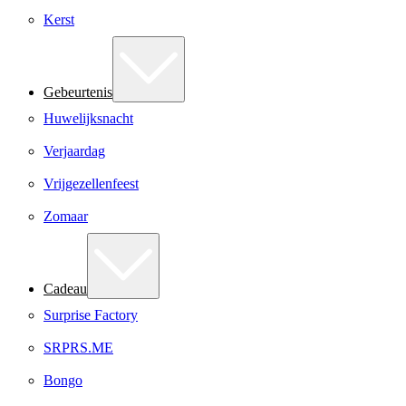
Kerst
Gebeurtenis
Huwelijksnacht
Verjaardag
Vrijgezellenfeest
Zomaar
Cadeau
Surprise Factory
SRPRS.ME
Bongo