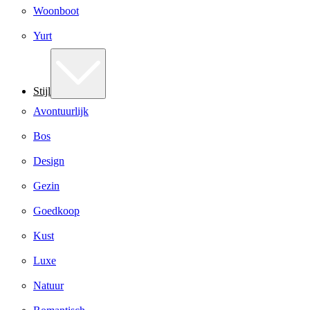
Woonboot
Yurt
Stijl
Avontuurlijk
Bos
Design
Gezin
Goedkoop
Kust
Luxe
Natuur