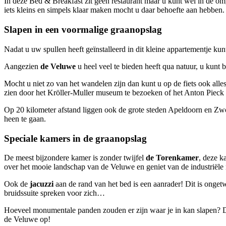
In deze Bed & Breakfast zit geen restaurant maar u kunt wel in de om
iets kleins en simpels klaar maken mocht u daar behoefte aan hebben.
Slapen in een voormalige graanopslag
Nadat u uw spullen heeft geïnstalleerd in dit kleine appartementje 
Aangezien
de Veluwe
u heel veel te bieden heeft qua natuur, u kun
Mocht u niet zo van het wandelen zijn dan kunt u op de fiets ook alle
zien door het Kröller-Muller museum te bezoeken of het Anton Piec
Op 20 kilometer afstand liggen ook de grote steden Apeldoorn en Zwol
heen te gaan.
Speciale kamers in de graanopslag
De meest bijzondere kamer is zonder twijfel
de Torenkamer
, deze k
over het mooie landschap van de Veluwe en geniet van de industriële
Ook de
jacuzzi
aan de rand van het bed is een aanrader! Dit is onget
bruidssuite spreken voor zich…
Hoeveel monumentale panden zouden er zijn waar je in kan slapen? Dit
de Veluwe op!