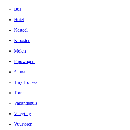
Bus
Hotel
Kasteel
Klooster
Molen
Pipowagen
Sauna
Tiny Houses
Toren
Vakantiehuis
Vliegtuig
Vuurtoren