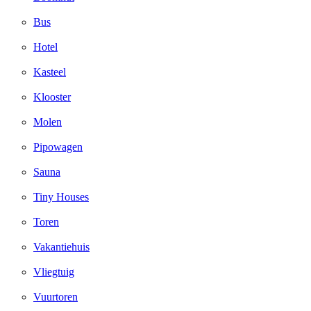
Bus
Hotel
Kasteel
Klooster
Molen
Pipowagen
Sauna
Tiny Houses
Toren
Vakantiehuis
Vliegtuig
Vuurtoren