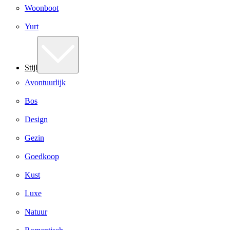
Woonboot
Yurt
Stijl
Avontuurlijk
Bos
Design
Gezin
Goedkoop
Kust
Luxe
Natuur