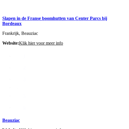
Slapen in de Franse boomhutten van Center Parcs bij
Bordeaux
Frankrijk, Beauziac
Website:
Klik hier voor meer info
1
2
3
…
5
6
Beauziac