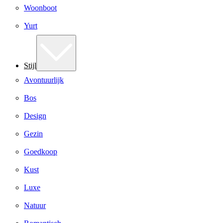
Woonboot
Yurt
Stijl
Avontuurlijk
Bos
Design
Gezin
Goedkoop
Kust
Luxe
Natuur