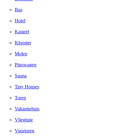
Bus
Hotel
Kasteel
Klooster
Molen
Pipowagen
Sauna
Tiny Houses
Toren
Vakantiehuis
Vliegtuig
Vuurtoren