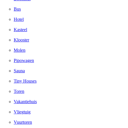
Bus
Hotel
Kasteel
Klooster
Molen
Pipowagen
Sauna
Tiny Houses
Toren
Vakantiehuis
Vliegtuig
Vuurtoren