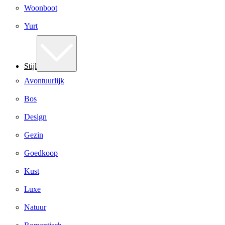
Woonboot
Yurt
Stijl
Avontuurlijk
Bos
Design
Gezin
Goedkoop
Kust
Luxe
Natuur