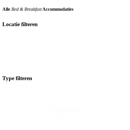
Alle
Bed & Breakfast
Accommodaties
Locatie filteren
Location
Nederland
(2)
Filter
Gelderland
(1)
Zuid-Holland
(1)
Type filteren
Type
Select content
Filter
Filters toepassen
Filters opnieuw instellen