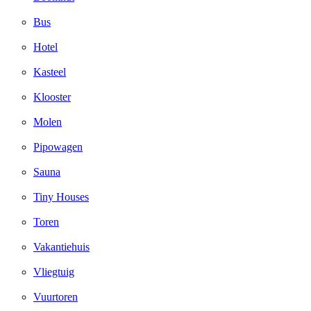
Bus
Hotel
Kasteel
Klooster
Molen
Pipowagen
Sauna
Tiny Houses
Toren
Vakantiehuis
Vliegtuig
Vuurtoren