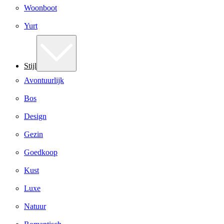
Woonboot
Yurt
Stijl
Avontuurlijk
Bos
Design
Gezin
Goedkoop
Kust
Luxe
Natuur