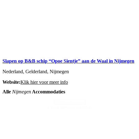
Slapen op B&B schip “Opoe Sientje” aan de Waal in Nijmegen
Nederland, Gelderland, Nijmegen
Website:
Klik hier voor meer info
Alle
Nijmegen
Accommodaties
Filters toepassen
Filters opnieuw instellen