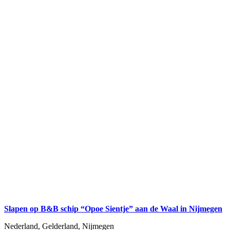
Slapen op B&B schip “Opoe Sientje” aan de Waal in Nijmegen
Nederland, Gelderland, Nijmegen