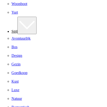
Woonboot
Yurt
Stijl
Avontuurlijk
Bos
Design
Gezin
Goedkoop
Kust
Luxe
Natuur