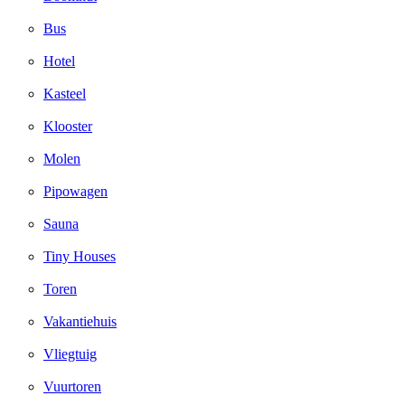
Bus
Hotel
Kasteel
Klooster
Molen
Pipowagen
Sauna
Tiny Houses
Toren
Vakantiehuis
Vliegtuig
Vuurtoren