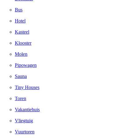
Bus
Hotel
Kasteel
Klooster
Molen
Pipowagen
Sauna
Tiny Houses
Toren
Vakantiehuis
Vliegtuig
Vuurtoren