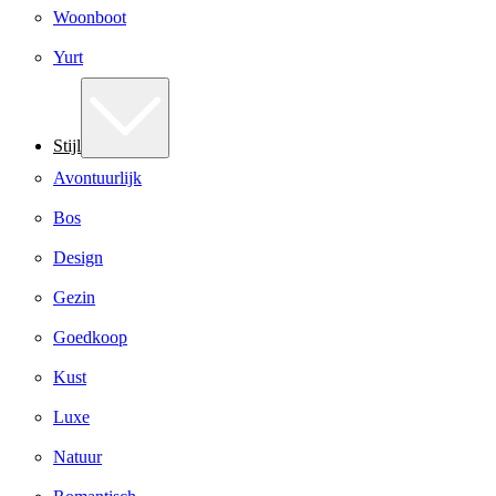
Woonboot
Yurt
Stijl
Avontuurlijk
Bos
Design
Gezin
Goedkoop
Kust
Luxe
Natuur