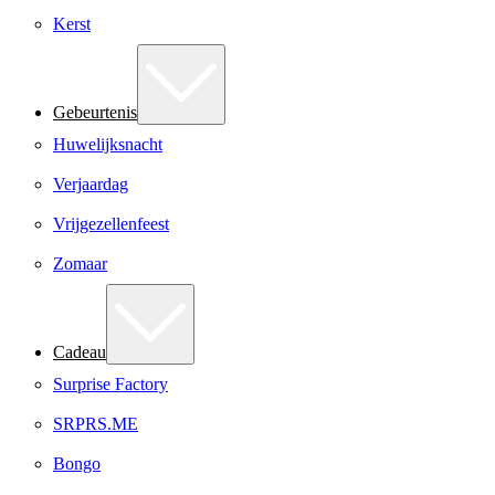
Kerst
Gebeurtenis
Huwelijksnacht
Verjaardag
Vrijgezellenfeest
Zomaar
Cadeau
Surprise Factory
SRPRS.ME
Bongo