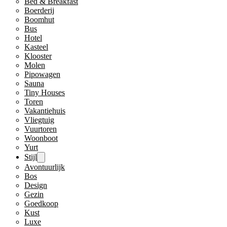
Bed & Breakfast
Boerderij
Boomhut
Bus
Hotel
Kasteel
Klooster
Molen
Pipowagen
Sauna
Tiny Houses
Toren
Vakantiehuis
Vliegtuig
Vuurtoren
Woonboot
Yurt
Stijl
Avontuurlijk
Bos
Design
Gezin
Goedkoop
Kust
Luxe