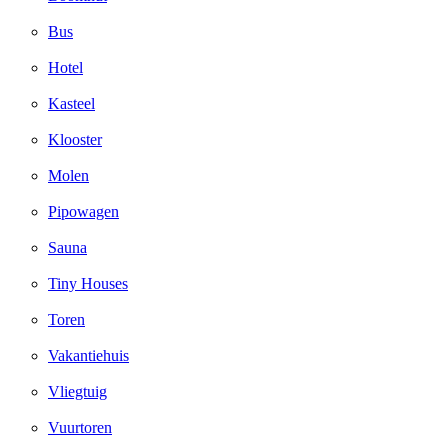
Bus
Hotel
Kasteel
Klooster
Molen
Pipowagen
Sauna
Tiny Houses
Toren
Vakantiehuis
Vliegtuig
Vuurtoren