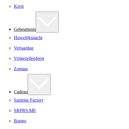
Kerst
Gebeurtenis
Huwelijksnacht
Verjaardag
Vrijgezellenfeest
Zomaar
Cadeau
Surprise Factory
SRPRS.ME
Bongo