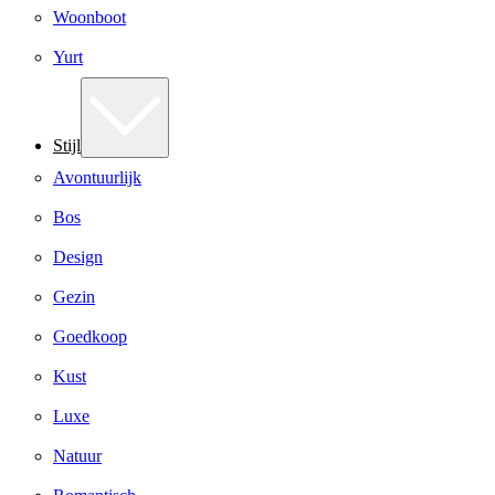
Woonboot
Yurt
Stijl
Avontuurlijk
Bos
Design
Gezin
Goedkoop
Kust
Luxe
Natuur