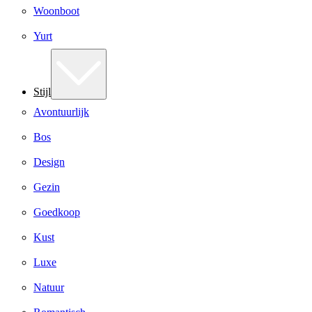
Woonboot
Yurt
Stijl
Avontuurlijk
Bos
Design
Gezin
Goedkoop
Kust
Luxe
Natuur