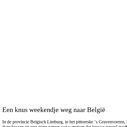
Een knus weekendje weg naar België
In de provincie Belgisch Limburg, in het pittoreske ‘s Gravenvoeren, 
door bossen en nog meer natuur wat u meteen dat knusse gevoel geef