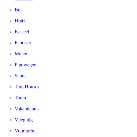
Bus
Hotel
Kasteel
Klooster
Molen
Pipowagen
Sauna
Tiny Houses
Toren
Vakantiehuis
Vliegtuig
Vuurtoren