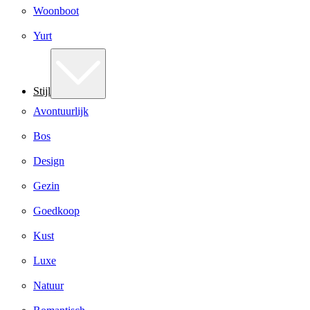
Woonboot
Yurt
Stijl
Avontuurlijk
Bos
Design
Gezin
Goedkoop
Kust
Luxe
Natuur