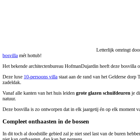
Letterlijk omringt doo
bosvilla
mét hottub!
Het bekende architectenbureau HofmanDujardin heeft deze bosvilla 
Deze luxe
10-persoons villa
staat aan de rand van het Gelderse dorp
zadeldak.
Vanaf alle kanten van het huis leiden
grote glazen schuifdeuren
je di
natuur.
Deze bosvilla is zo ontworpen dat in elk jaargetij én op elk moment v
Compleet onthaasten in de bossen
In dit toch al doodstille gebied zal je niet snel last van de buren hebb
niet kan onthaasten, dan kan het nergens.