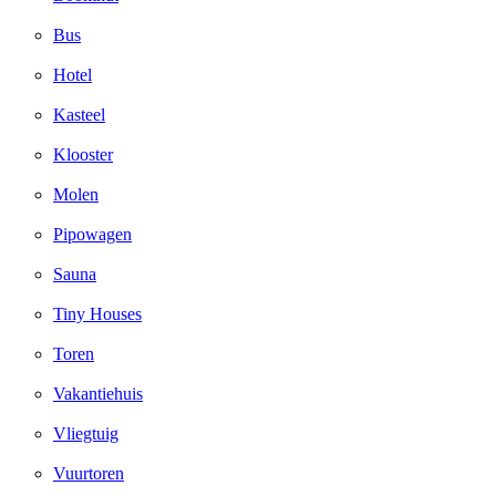
Bus
Hotel
Kasteel
Klooster
Molen
Pipowagen
Sauna
Tiny Houses
Toren
Vakantiehuis
Vliegtuig
Vuurtoren