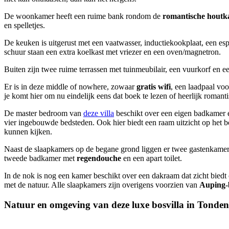
De woonkamer heeft een ruime bank rondom de
romantische houtk
en spelletjes.
De keuken is uitgerust met een vaatwasser, inductiekookplaat, een es
schuur staan een extra koelkast met vriezer en een oven/magnetron.
Buiten zijn twee ruime terrassen met tuinmeubilair, een vuurkorf en 
Er is in deze middle of nowhere, zowaar
gratis wifi
, een laadpaal voo
je komt hier om nu eindelijk eens dat boek te lezen of heerlijk romanti
De master bedroom van
deze villa
beschikt over een eigen badkamer 
vier ingebouwde bedsteden. Ook hier biedt een raam uitzicht op het b
kunnen kijken.
Naast de slaapkamers op de begane grond liggen er twee gastenkamer
tweede badkamer met
regendouche
en een apart toilet.
In de nok is nog een kamer beschikt over een dakraam dat zicht biedt 
met de natuur. Alle slaapkamers zijn overigens voorzien van
Auping-
Natuur en omgeving van deze luxe bosvilla in Tonden